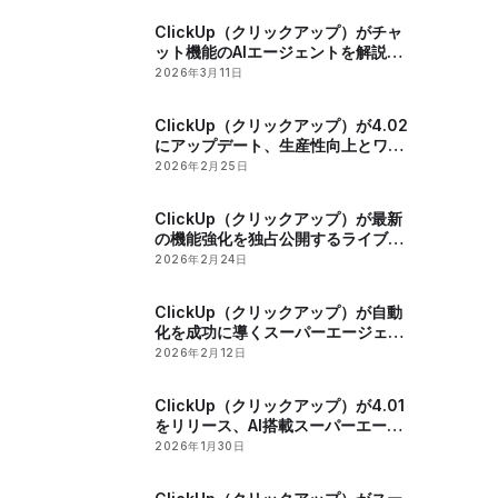
ClickUp（クリックアップ）がチャ
ット機能のAIエージェントを解説す
るウェビナーを開催
2026年3月11日
ClickUp（クリックアップ）が4.02
にアップデート、生産性向上とワー
クフローの合理化を実現する最新機
2026年2月25日
能を発表
ClickUp（クリックアップ）が最新
の機能強化を独占公開するライブイ
ベントを開催
2026年2月24日
ClickUp（クリックアップ）が自動
化を成功に導くスーパーエージェン
トワークフローの設計に関するバー
2026年2月12日
チャルイベントを開催
ClickUp（クリックアップ）が4.01
をリリース、AI搭載スーパーエージ
ェントでワークスペースの効率と生
2026年1月30日
産性を向上