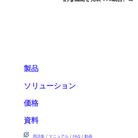
成エージェント、強化された
示オプション
製品
ソリューション
価格
資料
用語集
/
マニュアル
/
FAQ
/
動画