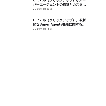
ClickUp（クリックアップ）がスー
パーエージェントの構築とカスタマ
イズに関するインタラクティブなワ
2026年1月23日
ークショップを開催
ClickUp（クリックアップ）、革新
的なSuper Agents機能に関する交
流イベントを開催
2026年1月16日